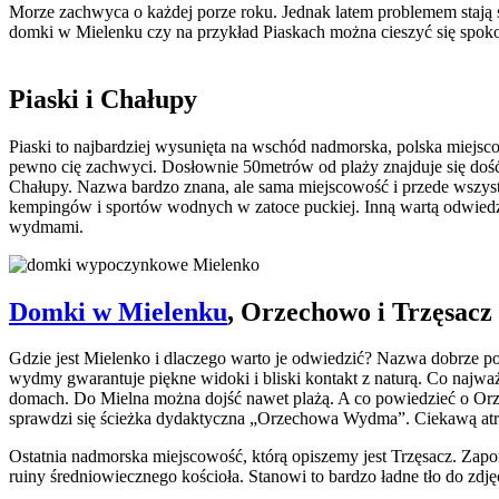
Morze zachwyca o każdej porze roku. Jednak latem problemem stają s
domki w Mielenku czy na przykład Piaskach można cieszyć się spok
Piaski i Chałupy
Piaski to najbardziej wysunięta na wschód nadmorska, polska miejsc
pewno cię zachwyci. Dosłownie 50metrów od plaży znajduje się doś
Chałupy. Nazwa bardzo znana, ale sama miejscowość i przede wszyst
kempingów i sportów wodnych w zatoce puckiej. Inną wartą odwiedze
wydmami.
Domki w Mielenku
, Orzechowo i Trzęsac
Gdzie jest Mielenko i dlaczego warto je odwiedzić? Nazwa dobrze po
wydmy gwarantuje piękne widoki i bliski kontakt z naturą. Co najważn
domach. Do Mielna można dojść nawet plażą. A co powiedzieć o Orze
sprawdzi się ścieżka dydaktyczna „Orzechowa Wydma”. Ciekawą atra
Ostatnia nadmorska miejscowość, którą opiszemy jest Trzęsacz. Zapo
ruiny średniowiecznego kościoła. Stanowi to bardzo ładne tło do zdję