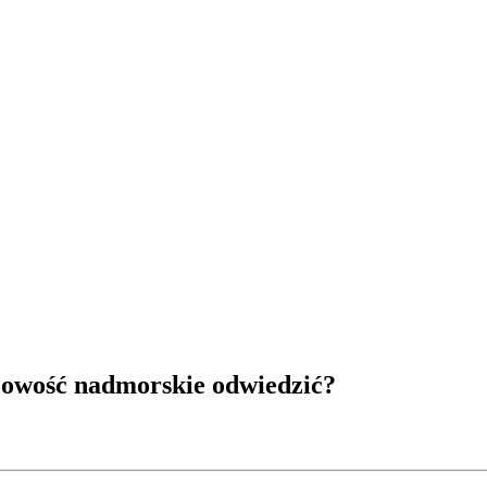
Internetowy katalog sklepów internetowych
Dodaj swój sklep do naszej bazy
scowość nadmorskie odwiedzić?