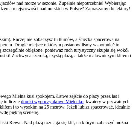
 wyjazdów nad morze w sezonie. Zupełnie niepotrzebnie! Wybierając
edzenia miejscowości nadmorskich w Polsce? Zapraszamy do lektury!
zkim). Raczej nie zobaczysz tu tłumów, a ścieżka spacerowa na
mperem. Drugie miejsce o którym postanowiliśmy wspomnieć to
 szczególnie oblężone, ponieważ ruch turystyczny skupia się wokół
stki! Zachwyca szeroką, czystą plażą, a także malowniczym klifem i
wego Mielna kusi spokojem. Łatwe zejście do plaży przez las i
ę tu liczne
domki wypoczynkowe Mielenko
, kwatery w prywatnych
ifem i to wysokim na 25 metrów. Jeżeli lubisz spacerować, idealnie
wdę piękną scenerię.
iski Rewal. Nad plażą rozciąga się klif, na którym zobaczyć można