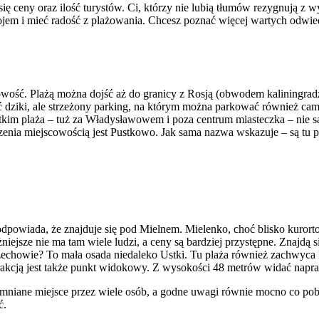
ię ceny oraz ilość turystów. Ci, którzy nie lubią tłumów rezygnują z
ojem i mieć radość z plażowania. Chcesz poznać więcej wartych odwi
owość. Plażą można dojść aż do granicy z Rosją (obwodem kaliningrad
ć dziki, ale strzeżony parking, na którym można parkować również ca
kim plaża – tuż za Władysławowem i poza centrum miasteczka – nie są
nia miejscowością jest Pustkowo. Jak sama nazwa wskazuje – są tu pu
z
dpowiada, że znajduje się pod Mielnem. Mielenko, choć blisko kurorto
iejsze nie ma tam wiele ludzi, a ceny są bardziej przystępne. Znajdą si
chowie? To mała osada niedaleko Ustki. Tu plaża również zachwyca kl
kcją jest także punkt widokowy. Z wysokości 48 metrów widać napra
mniane miejsce przez wiele osób, a godne uwagi równie mocno co pobl
ć.