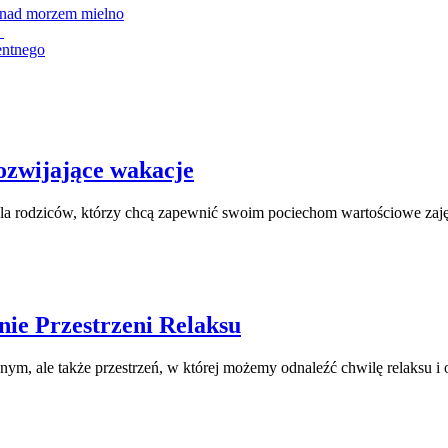
nad morzem mielno
?
entnego
Półkolonie
rozwijające wakacje
–
dla rodziców, którzy chcą zapewnić swoim pociechom wartościowe zaję
idealny
sposób
na
aktywne
Piękno
nie Przestrzeni Relaksu
i
i
rozwijające
nym, ale także przestrzeń, w której możemy odnaleźć chwilę relaksu i o
Funkcjonalność
wakacje
Łazienki:
Tworzenie