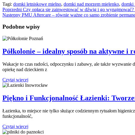
Tagi:
domki letniskowe mielno
,
domki nad morzem mielenko
,
domki 
Nawigacja
Previous
Poprzedni
Czy opłaca się zainwestować w dźwig i go wynajmować
Next
post:
Następny
PMU Aftercare – równie ważne co samo zrobienie perman
wpisu
post:
Podobne wpisy
Półkolonie – idealny sposób na aktywne i 
Wakacje to czas radości, odpoczynku i zabawy, ale także wyzwanie 
opiekę nad dzieckiem z
Czytaj
Czytaj więcej
więcej
Piękno i Funkcjonalność Łazienki: Tworze
Łazienka, to miejsce nie tylko służące codziennym rytuałom higienicz
funkcjonalność,
Czytaj
Czytaj więcej
więcej