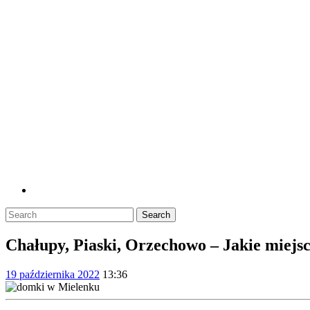
Skip
to
content
Close
Button
Search
for:
Chałupy, Piaski, Orzechowo – Jakie miej
19
19 października 2022
13:36
października
2022